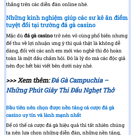
thắng trên các diễn đàn online nhé.
Những kinh nghiệm giúp các sư kê ăn điểm
tuyệt đối tại trường đá gà casino
Mặc dù
đá gà casino
trở nên vô cùng phổ biến nhưng
để thu về lợi nhuận ưng ý thì quả thật là không dễ
dàng, đối với các anh em mới vào nghề thì đó hoàn
toàn là một dấu chấm hỏi. Đó là lý do mà các độc giả
nên đọc hết bài viết bên dưới này nhé.
>>> Xem thêm:
Đá Gà Campuchia –
Những Phút Giây Thi Đấu Nghẹt Thở
Đầu tiên nên chọn được nền tảng cá cược đá gà
casino uy tín và lành mạnh nhất
Để có thể cá cược đá gà hiệu quả thì tất nhiên chúng
ta nên lựa chọn những diễn đàn, những nền tảng,