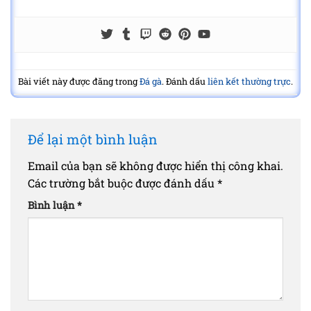
Bài viết này được đăng trong
Đá gà
. Đánh dấu
liên kết thường trực
.
Để lại một bình luận
Email của bạn sẽ không được hiển thị công khai.
Các trường bắt buộc được đánh dấu
*
Bình luận
*