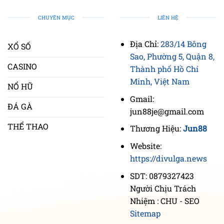
CHUYÊN MỤC
LIÊN HỆ
Địa Chỉ:
283/14 Bông
XỔ SỐ
Sao, Phường 5, Quận 8,
CASINO
Thành phố Hồ Chí
Minh, Việt Nam
NỔ HŨ
Gmail:
ĐÁ GÀ
jun88je@gmail.com
THỂ THAO
Thương Hiệu:
Jun88
Website:
https://divulga.news
SDT: 0879327423
Người Chịu Trách
Nhiệm : CHU - SEO
Sitemap