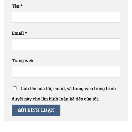
Tên
*
Email
*
Trang web
Lưu tên của tôi, email, và trang web trong trình
duyệt này cho lần bình luận kế tiếp của tôi.