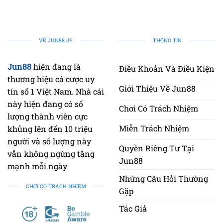
VỀ JUN88.JE
THÔNG TIN
Jun88
hiện đang là
Điều Khoản Và Điều Kiện
thương hiệu cá cược uy
Giới Thiệu Về Jun88
tín số 1 Việt Nam. Nhà cái
này hiện đang có số
Chơi Có Trách Nhiệm
lượng thành viên cực
Miễn Trách Nhiệm
khủng lên đến 10 triệu
người và số lượng này
Quyền Riêng Tư Tại
vẫn không ngừng tăng
Jun88
mạnh mỗi ngày
Những Câu Hỏi Thường
CHƠI CÓ TRÁCH NHIỆM
Gặp
Tác Giả