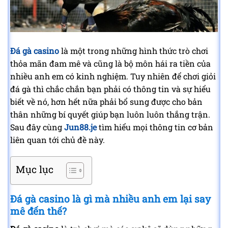
Đá gà casino
là một trong những hình thức trò chơi
thỏa mãn đam mê và cũng là bộ môn hái ra tiền của
nhiều anh em có kinh nghiệm. Tuy nhiên để chơi giỏi
đá gà thì chắc chắn bạn phải có thông tin và sự hiểu
biết về nó, hơn hết nữa phải bổ sung được cho bản
thân những bí quyết giúp bạn luôn luôn thắng trận.
Sau đây cùng
Jun88.je
tìm hiểu mọi thông tin cơ bản
liên quan tới chủ đề này.
Mục lục
Đá gà casino là gì mà nhiều anh em lại say
mê đến thế?