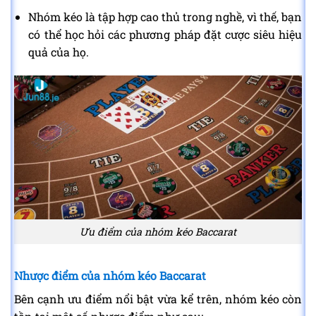
Nhóm kéo là tập hợp cao thủ trong nghề, vì thế, bạn
có thể học hỏi các phương pháp đặt cược siêu hiệu
quả của họ.
Ưu điểm của nhóm kéo Baccarat
Nhược điểm của nhóm kéo Baccarat
Bên cạnh ưu điểm nổi bật vừa kể trên, nhóm kéo còn