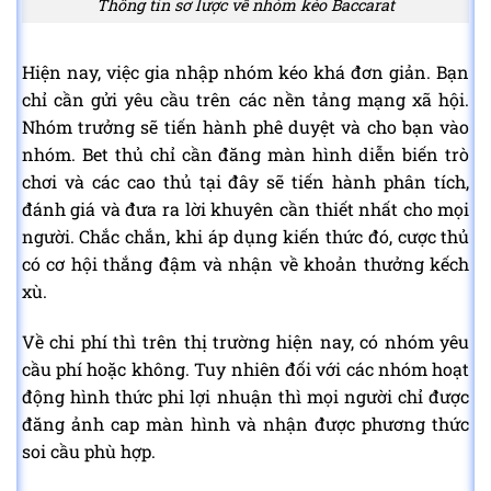
Thông tin sơ lược về nhóm kéo Baccarat
Hiện nay, việc gia nhập nhóm kéo khá đơn giản. Bạn
chỉ cần gửi yêu cầu trên các nền tảng mạng xã hội.
Nhóm trưởng sẽ tiến hành phê duyệt và cho bạn vào
nhóm. Bet thủ chỉ cần đăng màn hình diễn biến trò
chơi và các cao thủ tại đây sẽ tiến hành phân tích,
đánh giá và đưa ra lời khuyên cần thiết nhất cho mọi
người. Chắc chắn, khi áp dụng kiến thức đó, cược thủ
có cơ hội thắng đậm và nhận về khoản thưởng kếch
xù.
Về chi phí thì trên thị trường hiện nay, có nhóm yêu
cầu phí hoặc không. Tuy nhiên đối với các nhóm hoạt
động hình thức phi lợi nhuận thì mọi người chỉ được
đăng ảnh cap màn hình và nhận được phương thức
soi cầu phù hợp.