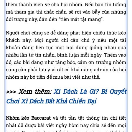
thêm thành viên về cho hội nhóm. Nếu bạn tin tưởng
mà tham gia thì chắc chắn sẽ rơi vào bẫy của những
đối tượng này, dẫn đến “tiền mất tật mang”.
Người chơi cũng sẽ dễ dàng phát hiện chiêu thức kéo
khách này. Mọi người chỉ cần chú ý nếu một tài
khoản đăng liên tục một nội dung giống nhau quá
nhiều lần từ tin nhắn, bình luận mỗi ngày. Thêm vào
đó, các bài đăng như tâng bốc, cảm ơn trưởng nhóm
cũng cần phải lưu ý vì rất có khả năng admin của hội
nhóm này bỏ tiền để mua bài viết như thế.
>>> Xem thêm:
Xì Dách Là Gì? Bí Quyết
Chơi Xì Dách Bất Khả Chiến Bại
Nhóm kéo Baccarat
và tất tần tật thông tin chi tiết
nhất đã được bài viết ngày hôm nay chia sẻ đến mọi