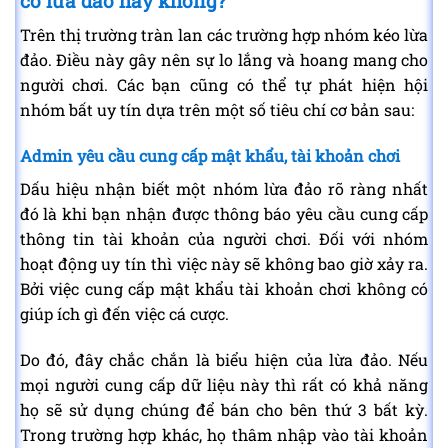
có lừa đảo hay không?
Trên thị trường tràn lan các trường hợp nhóm kéo lừa
đảo. Điều này gây nên sự lo lắng và hoang mang cho
người chơi. Các bạn cũng có thể tự phát hiện hội
nhóm bất uy tín dựa trên một số tiêu chí cơ bản sau:
Admin yêu cầu cung cấp mật khẩu, tài khoản chơi
Dấu hiệu nhận biết một nhóm lừa đảo rõ ràng nhất
đó là khi bạn nhận được thông báo yêu cầu cung cấp
thông tin tài khoản của người chơi. Đối với nhóm
hoạt động uy tín thì việc này sẽ không bao giờ xảy ra.
Bởi việc cung cấp mật khẩu tài khoản chơi không có
giúp ích gì đến việc cá cược.
Do đó, đây chắc chắn là biểu hiện của lừa đảo. Nếu
mọi người cung cấp dữ liệu này thì rất có khả năng
họ sẽ sử dụng chúng để bán cho bên thứ 3 bất kỳ.
Trong trường hợp khác, họ thâm nhập vào tài khoản